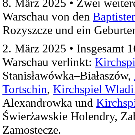
8. März 2025 • Zwei weit
Warschau von den
Baptist
Rozyszcze und ein Geburten
2. März 2025 • Insgesamt
Warschau verlinkt:
Kirchsp
Stanisławówka–Białaszów,
Tortschin
,
Kirchspiel Wlad
Alexandrowka und
Kirchsp
Świerżawskie Holendry, Za
Zamostecze.