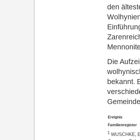
den ältes
Wolhynien
Einführun
Zarenreic
Mennonite
Die Aufze
wolhynisc
bekannt. 
verschied
Gemeinden
Ereignis
Familienregister
1
WUSCHKE, E