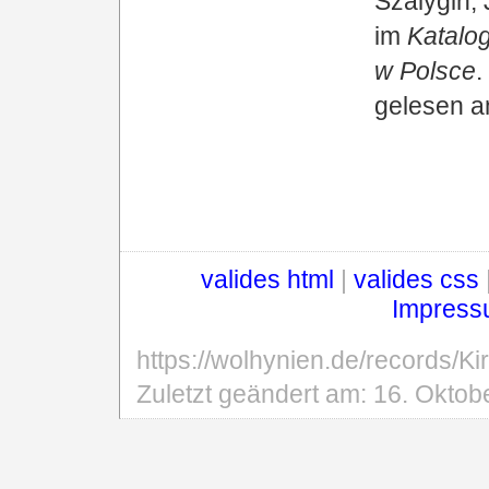
Szalygin, 
im
Katalo
w Polsce
.
gelesen a
valides html
|
valides css
Impress
https://wolhynien.de/records/
Zuletzt geändert am:
16. Oktob