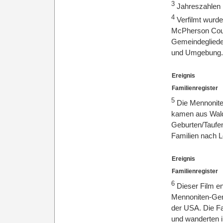
3
Jahreszahlen
4
Verfilmt wurd
McPherson Coun
Gemeindegliede
und Umgebung
Ereignis
Familienregister
5
Die Mennoniten
kamen aus Wald
Geburten/Taufen
Familien nach L
Ereignis
Familienregister
6
Dieser Film en
Mennoniten-Gem
der USA. Die Fa
und wanderten 