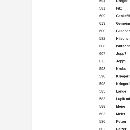
594
Dreger
581
Fitz
609
Genke/
613
Gemeins
600
Gilscher
582
Hilsche
608
Isbrecht
607
Jopp?
611
Jopp?
593
Krebs
590
Krieger
598
Krieger
585
Lange
583
Lupik od
588
Meier
603
Meier
586
Pelzer
602
Pelzer