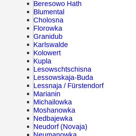
Beresowo Hath
Blumental
Cholosna
Florowka
Granidub
Karlswalde
Kolowert
Kupla
Lesowschtschisna
Lessowskaja-Buda
Lessnaja / Fürstendorf
Marianin
Michailowka
Moshanowka
Nedbajewka
Neudorf (Novaja)
Neumanowka