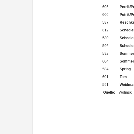
605
Petrik/P
606
Petrik/P
587
Reschk
612
Schedle
580
Schedle
596
Schedle
592
Sommer
604
Sommer
584
Spring
601
Tom
591
Weidma
Quelle:
Wolinskij