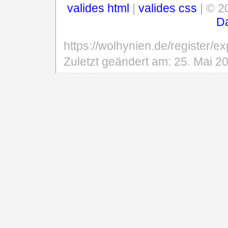
valides html
|
valides css
| © 2
D
https://wolhynien.de/register/e
Zuletzt geändert am:
25. Mai 2