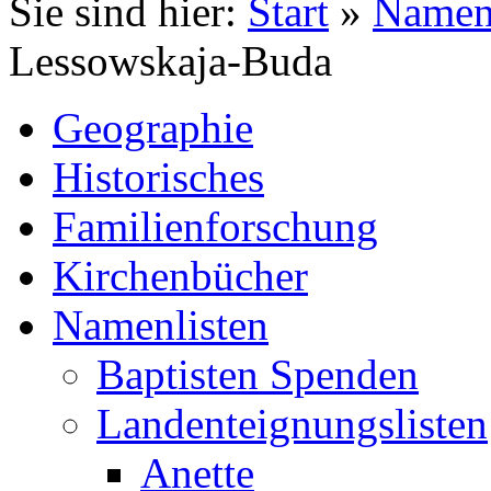
Sie sind hier:
Start
»
Namenl
Lessowskaja-Buda
Geographie
Historisches
Familienforschung
Kirchenbücher
Namenlisten
Baptisten Spenden
Landenteignungslisten
Anette