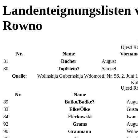
Landenteignungslisten 
Rowno
Ujesd R
Nr.
Name
Vornam
81
Dacher
August
80
Topfstein?
Samuel
Quelle:
Wolinskija Gubernskija Wdomosti, Nr. 56, 2. Juni 
Kol
Ujesd R
Nr.
Name
89
Batko/Badke?
Augu
83
Elke/Ölke
Gust
84
Flerkowski
Iwan 
92
Grams
Augu
90
Graumann
Wilh