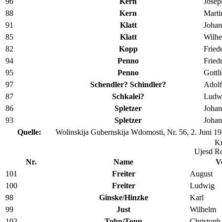
96
Kern
Josep
88
Kern
Marti
91
Klatt
Joha
85
Klatt
Wilh
82
Kopp
Fried
94
Penno
Fried
95
Penno
Gottl
97
Schendler? Schindler?
Adolf
87
Schkalei?
Ludw
86
Spletzer
Joha
93
Spletzer
Joha
Quelle:
Wolinskija Gubernskija Wdomosti, Nr. 56, 2. Juni 19
Kr
Ujesd R
Nr.
Name
V
101
Freiter
August
100
Freiter
Ludwig
98
Ginske/Hinzke
Karl
99
Just
Wilhelm
102
Tohn/Tonn
Christoph