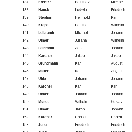
137
Erentz?
Balbina?
Michael
138
Hauck
Ludwig
Friedrich
139
Stephan
Reinhold
Karl
140
Krepel
Pauline
Wilhelm
141
Leibrandt
Michael
Johann
142
Ulmer
Juliana
Wilhelm
143
Leibrandt
Adolf
Johann
144
Karcher
Jakob
Jakob
145
Grundmann
Karl
August
146
Müller
Karl
August
147
Uhle
Johann
Johann
148
Karcher
Karl
Karl
149
Ulmer
Johann
Johann
150
Mundt
Wilhelm
Gustav
151
Ulmer
Jakob
Johann
152
Karcher
Christina
Robert
153
Jung
Friedrich
Friedrich