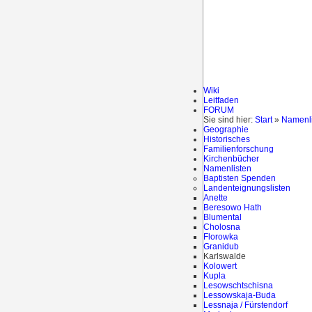
Wiki
Leitfaden
FORUM
Sie sind hier:
Start
»
Namenli
Geographie
Historisches
Familienforschung
Kirchenbücher
Namenlisten
Baptisten Spenden
Landenteignungslisten
Anette
Beresowo Hath
Blumental
Cholosna
Florowka
Granidub
Karlswalde
Kolowert
Kupla
Lesowschtschisna
Lessowskaja-Buda
Lessnaja / Fürstendorf