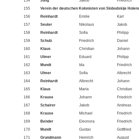
154
Jung
Jakob
Friedrich
155
Verein der deutschen Kolonisten von Slobodskije Holen
156
Reinhardt
Emilie
Karl
157
Seuter
Nikolaus
Jakob
158
Reinhardt
Sofia
Philipp
159
Schulz
Friedrich
Daniel
160
Klaus
Christian
Johann
161
Ulmer
Eduard
Philipp
162
Mundt
Ida
Friedrich
163
Ulmer
Sofia
Albrecht
164
Reinhardt
Albrecht
Johann
165
Klaus
Maria
Christian
166
Krause
Johann
Friedrich
167
Schairer
Jakob
Andreas
168
Krause
Michael
Friedrich
169
Bender
Eleonora
Friedrich
170
Mundt
Gustav
Gottfried
171
Grundmann
Heinrich
August