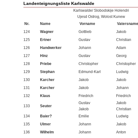
Landenteignungsliste Karlswalde
Karlswalde/ Slobodskije Holendri
Ujesd Ostrog, Wolost Kunew
Nr.
Name
Vorname
Vatersnam
124
Wagner
Gottlieb
Jakob
125
Ertner
Gustav
Christian
126
Handwerker
Johann
Adam
127
Hinz
Gustav
Georg
128
Priebe
Christopher
Christopher
129
Stephan
Edmund-Karl
Ludwig
130
Karcher
Jakob
Jakob
131
Karcher
Jakob
Johann
132
Klaus
Friedrich
Friedrich
Gustav
Jakob
133
Seuter
Jakob
Christian
134
Baier?
Emilie
Ludwig
135
Ulmer
Johann
Jakob
136
Wilhelm
Johann
Anton