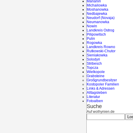
Marianin
Michailowka
Moshanowka
Nedbajewka
Neudorf (Novaja)
Neumanowka
Nowin
Landkreis Ostrog
Pilipowitsch
Pulin
Rogowka
Landkreis Rowno
Rutkowski-Chutor
Sieniakowka
Solodyri
Stribesch
Topcza
Wielkopole
Grabsteine
Großgrundbesitzer
Kostopoler Familien
Links & Adressen
Alltagsleben
Literatur
Fotoalben
Suche
Auf wolhynien.de