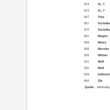
924
St...?
923
St...?
947
Tietz
957
Tucholk
970
Tucholk
961
Wegert
948
Weiss
956
Wessler
958
Wittner
931
Wolf
932
Wolf
939
Zellman
964
Zilz
Quelle:
Wolinskij