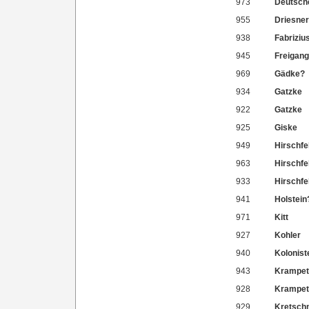
973
Deutsch
955
Driesne
938
Fabriziu
945
Freigan
969
Gädke?
934
Gatzke
922
Gatzke
925
Giske
949
Hirschfe
963
Hirschfe
933
Hirschfe
941
Holstein
971
Kitt
927
Kohler
940
Kolonis
943
Krampet
928
Krampet
929
Kretsch