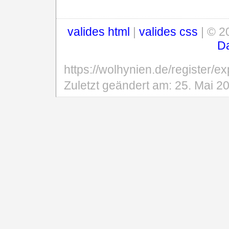
valides html
|
valides css
| © 2
D
https://wolhynien.de/register/e
Zuletzt geändert am:
25. Mai 2