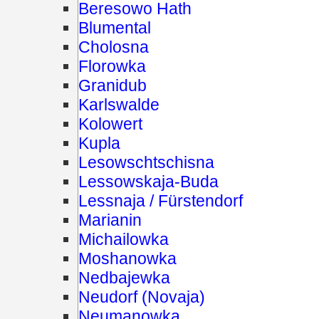
Beresowo Hath
Blumental
Cholosna
Florowka
Granidub
Karlswalde
Kolowert
Kupla
Lesowschtschisna
Lessowskaja-Buda
Lessnaja / Fürstendorf
Marianin
Michailowka
Moshanowka
Nedbajewka
Neudorf (Novaja)
Neumanowka