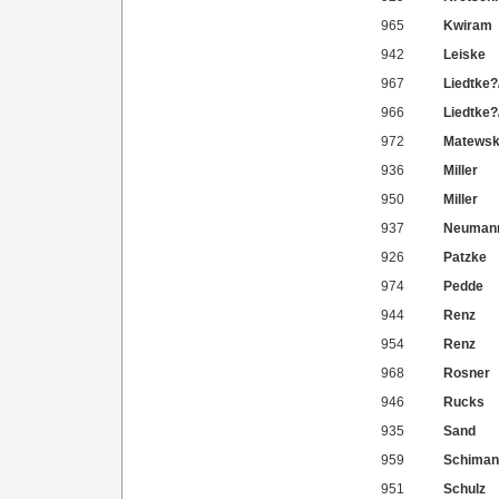
965
Kwiram
942
Leiske
967
Liedtke?
966
Liedtke?
972
Matewsk
936
Miller
950
Miller
937
Neuman
926
Patzke
974
Pedde
944
Renz
954
Renz
968
Rosner
946
Rucks
935
Sand
959
Schiman
951
Schulz