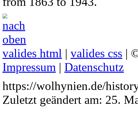
from 1863 to 1943.
valides html
|
valides css
| ©
Impressum
|
Datenschutz
https://wolhynien.de/histo
Zuletzt geändert am:
25. M