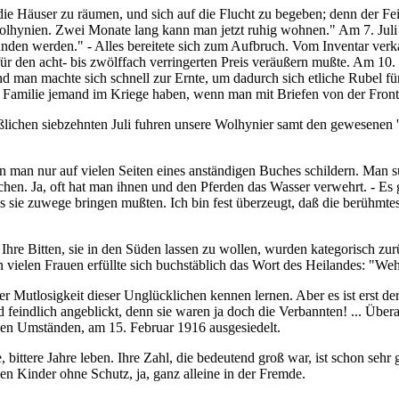
die Häuser zu räumen, und sich auf die Flucht zu begeben; denn der Fe
Wolhynien. Zwei Monate lang kann man jetzt ruhig wohnen." Am 7. Juli
funden werden." - Alles bereitete sich zum Aufbruch. Vom Inventar ve
r den acht- bis zwölffach verringerten Preis veräußern mußte. Am 10.
nd man machte sich schnell zur Ernte, um dadurch sich etliche Rubel fü
hrer Familie jemand im Kriege haben, wenn man mit Briefen von der Fro
ßlichen siebzehnten Juli fuhren unsere Wolhynier samt den gewesenen 
man nur auf vielen Seiten eines anständigen Buches schildern. Man suc
ächen. Ja, oft hat man ihnen und den Pferden das Wasser verwehrt. - Es
 sie zuwege bringen mußten. Ich bin fest überzeugt, daß die berühmte
Ihre Bitten, sie in den Süden lassen zu wollen, wurden kategorisch zu
 An vielen Frauen erfüllte sich buchstäblich das Wort des Heilandes: "
r Mutlosigkeit dieser Unglücklichen kennen lernen. Aber es ist erst der 
indlich angeblickt, denn sie waren ja doch die Verbannten! ... Überal
ben Umständen, am 15. Februar 1916 ausgesiedelt.
, bittere Jahre leben. Ihre Zahl, die bedeutend groß war, ist schon s
sen Kinder ohne Schutz, ja, ganz alleine in der Fremde.