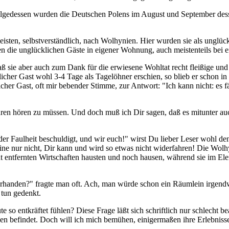
folgedessen wurden die Deutschen Polens im August und September dessel
meisten, selbstverständlich, nach Wolhynien. Hier wurden sie als unglü
 die unglücklichen Gäste in eigener Wohnung, auch meistenteils bei ei
ß sie aber auch zum Dank für die erwiesene Wohltat recht fleißige und 
klicher Gast wohl 3-4 Tage als Tagelöhner erschien, so blieb er schon
klicher Gast, oft mir bebender Stimme, zur Antwort: "Ich kann nicht: e
hren hören zu müssen. Und doch muß ich Dir sagen, daß es mitunter auc
r' der Faulheit beschuldigt, und wir euch!" wirst Du lieber Leser wohl 
ine nur nicht, Dir kann und wird so etwas nicht widerfahren! Die Wol
nt entfernten Wirtschaften hausten und noch hausen, während sie im El
rhanden?" fragte man oft. Ach, man würde schon ein Räumlein irgendwo,
 tun gedenkt.
ute so entkräftet fühlen? Diese Frage läßt sich schriftlich nur schlecht
en befindet. Doch will ich mich bemühen, einigermaßen ihre Erlebniss