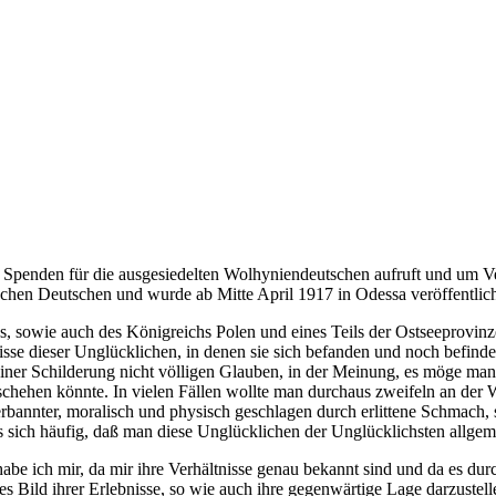
 Spenden für die ausgesiedelten Wolhyniendeutschen aufruft und um Ver
chen Deutschen und wurde ab Mitte April 1917 in Odessa veröffentlich
s, sowie auch des Königreichs Polen und eines Teils der Ostseeprovinz
nisse dieser Unglücklichen, in denen sie sich befanden und noch befin
iner Schilderung nicht völligen Glauben, in der Meinung, es möge manc
hehen könnte. In vielen Fällen wollte man durchaus zweifeln an der W
bannter, moralisch und physisch geschlagen durch erlittene Schmach, s
s sich häufig, daß man diese Unglücklichen der Unglücklichsten allgeme
habe ich mir, da mir ihre Verhältnisse genau bekannt sind und da es d
s Bild ihrer Erlebnisse, so wie auch ihre gegenwärtige Lage darzustell