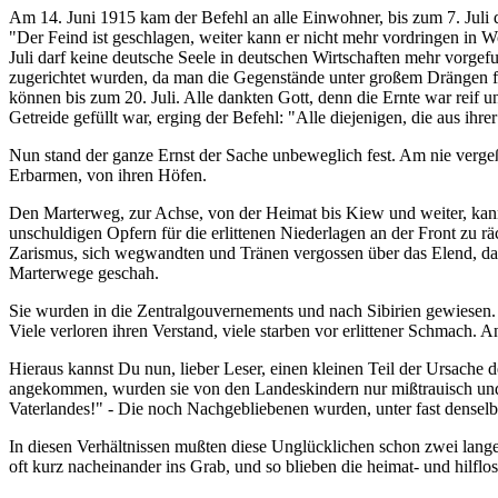
Am 14. Juni 1915 kam der Befehl an alle Einwohner, bis zum 7. Juli 
"Der Feind ist geschlagen, weiter kann er nicht mehr vordringen in 
Juli darf keine deutsche Seele in deutschen Wirtschaften mehr vorge
zugerichtet wurden, da man die Gegenstände unter großem Drängen fü
können bis zum 20. Juli. Alle dankten Gott, denn die Ernte war reif u
Getreide gefüllt war, erging der Befehl: "Alle diejenigen, die aus i
Nun stand der ganze Ernst der Sache unbeweglich fest. Am nie verge
Erbarmen, von ihren Höfen.
Den Marterweg, zur Achse, von der Heimat bis Kiew und weiter, kann 
unschuldigen Opfern für die erlittenen Niederlagen an der Front zu r
Zarismus, sich wegwandten und Tränen vergossen über das Elend, das
Marterwege geschah.
Sie wurden in die Zentralgouvernements und nach Sibirien gewiesen. 
Viele verloren ihren Verstand, viele starben vor erlittener Schmach.
Hieraus kannst Du nun, lieber Leser, einen kleinen Teil der Ursache de
angekommen, wurden sie von den Landeskindern nur mißtrauisch und fe
Vaterlandes!" - Die noch Nachgebliebenen wurden, unter fast densel
In diesen Verhältnissen mußten diese Unglücklichen schon zwei lange
oft kurz nacheinander ins Grab, und so blieben die heimat- und hilflo