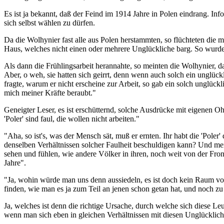
Es ist ja bekannt, daß der Feind im 1914 Jahre in Polen eindrang. In
sich selbst wählen zu dürfen.
Da die Wolhynier fast alle aus Polen herstammten, so flüchteten die 
Haus, welches nicht einen oder mehrere Unglückliche barg. So wurden
Als dann die Frühlingsarbeit herannahte, so meinten die Wolhynier, da
Aber, o weh, sie hatten sich geirrt, denn wenn auch solch ein unglüc
fragte, warum er nicht erscheine zur Arbeit, so gab ein solch unglüc
mich meiner Kräfte beraubt."
Geneigter Leser, es ist erschütternd, solche Ausdrücke mit eigenen O
'Poler' sind faul, die wollen nicht arbeiten."
"Aha, so ist's, was der Mensch sät, muß er ernten. Ihr habt die 'Pole
denselben Verhältnissen solcher Faulheit beschuldigen kann? Und me
sehen und fühlen, wie andere Völker in ihren, noch weit von der Fro
Jahre".
"Ja, wohin würde man uns denn aussiedeln, es ist doch kein Raum vo
finden, wie man es ja zum Teil an jenen schon getan hat, und noch zu
Ja, welches ist denn die richtige Ursache, durch welche sich diese Le
wenn man sich eben in gleichen Verhältnissen mit diesen Unglücklich