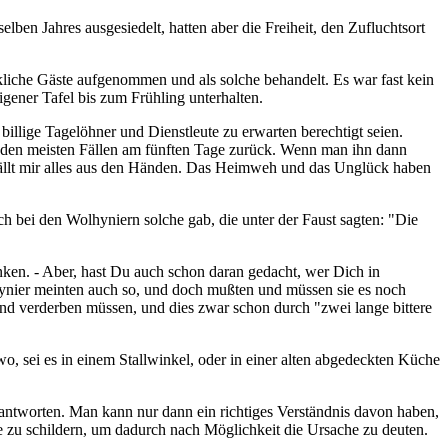
ben Jahres ausgesiedelt, hatten aber die Freiheit, den Zufluchtsort
ckliche Gäste aufgenommen und als solche behandelt. Es war fast kein
gener Tafel bis zum Frühling unterhalten.
billige Tagelöhner und Dienstleute zu erwarten berechtigt seien.
 in den meisten Fällen am fünften Tage zurück. Wenn man ihn dann
s fällt mir alles aus den Händen. Das Heimweh und das Unglück haben
h bei den Wolhyniern solche gab, die unter der Faust sagten: "Die
denken. - Aber, hast Du auch schon daran gedacht, wer Dich in
hynier meinten auch so, und doch mußten und müssen sie es noch
end verderben müssen, und dies zwar schon durch "zwei lange bittere
 sei es in einem Stallwinkel, oder in einer alten abgedeckten Küche
 beantworten. Man kann nur dann ein richtiges Verständnis davon haben,
e zu schildern, um dadurch nach Möglichkeit die Ursache zu deuten.