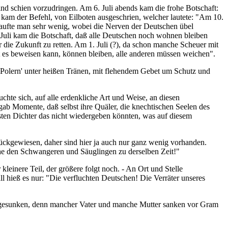
ind schien vorzudringen. Am 6. Juli abends kam die frohe Botschaft:
 kam der Befehl, von Eilboten ausgeschrien, welcher lautete: "Am 10.
rkaufte man sehr wenig, wobei die Nerven der Deutschen übel
 Juli kam die Botschaft, daß alle Deutschen noch wohnen bleiben
r die Zukunft zu retten. Am 1. Juli (?), da schon manche Scheuer mit
nt es beweisen kann, können bleiben, alle anderen müssen weichen".
'Polern' unter heißen Tränen, mit flehendem Gebet um Schutz und
hte sich, auf alle erdenkliche Art und Weise, an diesen
 gab Momente, daß selbst ihre Quäler, die knechtischen Seelen des
sten Dichter das nicht wiedergeben könnten, was auf diesem
rückgewiesen, daher sind hier ja auch nur ganz wenig vorhanden.
Wehe den Schwangeren und Säuglingen zu derselben Zeit!"
kleinere Teil, der größere folgt noch. - An Ort und Stelle
l hieß es nur: "Die verfluchten Deutschen! Die Verräter unseres
ehr gesunken, denn mancher Vater und manche Mutter sanken vor Gram