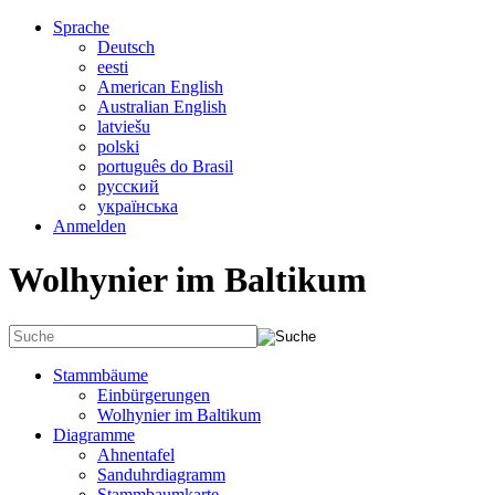
Sprache
Deutsch
eesti
American English
Australian English
latviešu
polski
português do Brasil
русский
українська
Anmelden
Wolhynier im Baltikum
Stammbäume
Einbürgerungen
Wolhynier im Baltikum
Diagramme
Ahnentafel
Sanduhrdiagramm
Stammbaumkarte