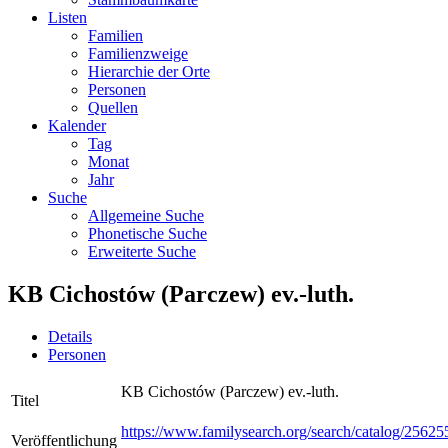
Listen
Familien
Familienzweige
Hierarchie der Orte
Personen
Quellen
Kalender
Tag
Monat
Jahr
Suche
Allgemeine Suche
Phonetische Suche
Erweiterte Suche
KB Cichostów (Parczew) ev.-luth.
Details
Personen
KB Cichostów (Parczew) ev.-luth.
Titel
https://www.familysearch.org/search/catalog/256
Veröffentlichung