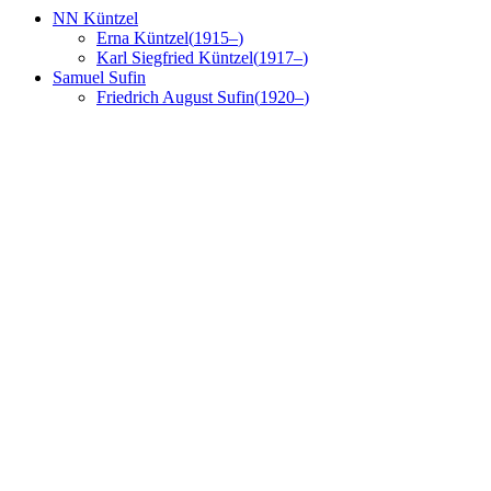
NN
Küntzel
Erna
Küntzel
(
1915
–
)
Karl Siegfried
Küntzel
(
1917
–
)
Samuel
Sufin
Friedrich August
Sufin
(
1920
–
)