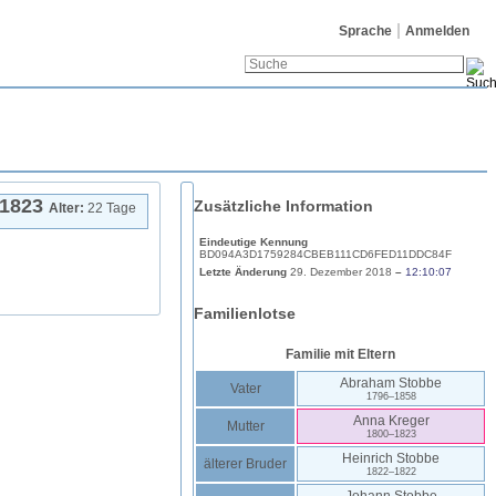
Sprache
Anmelden
1823
Zusätzliche Information
Alter:
22 Tage
Eindeutige Kennung
BD094A3D1759284CBEB111CD6FED11DDC84F
Letzte Änderung
29. Dezember 2018
–
12:10:07
Familienlotse
Familie mit Eltern
Abraham
Stobbe
Vater
1796
–
1858
Anna
Kreger
Mutter
1800
–
1823
Heinrich
Stobbe
älterer Bruder
1822
–
1822