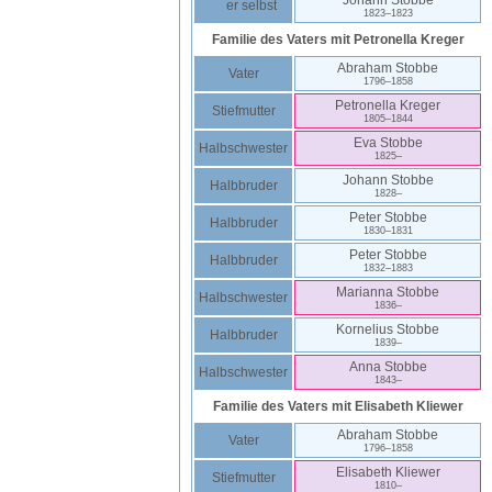
Johann
Stobbe
er selbst
1823
–
1823
Familie des Vaters mit
Petronella
Kreger
Abraham
Stobbe
Vater
1796
–
1858
Petronella
Kreger
Stiefmutter
1805
–
1844
Eva
Stobbe
Halbschwester
1825
–
Johann
Stobbe
Halbbruder
1828
–
Peter
Stobbe
Halbbruder
1830
–
1831
Peter
Stobbe
Halbbruder
1832
–
1883
Marianna
Stobbe
Halbschwester
1836
–
Kornelius
Stobbe
Halbbruder
1839
–
Anna
Stobbe
Halbschwester
1843
–
Familie des Vaters mit
Elisabeth
Kliewer
Abraham
Stobbe
Vater
1796
–
1858
Elisabeth
Kliewer
Stiefmutter
1810
–