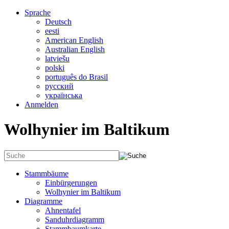
Sprache
Deutsch
eesti
American English
Australian English
latviešu
polski
português do Brasil
русский
українська
Anmelden
Wolhynier im Baltikum
Stammbäume
Einbürgerungen
Wolhynier im Baltikum
Diagramme
Ahnentafel
Sanduhrdiagramm
Stammbaumkarte