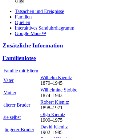
Olga
Tatsachen und Ereignisse
Familien
Quellen
Interaktives Sanduhrdiagramm
Google Maps™
Zusätzliche Information
Familienlotse
Familie mit Eltern
Wilhelm
Kienitz
Vater
1870
–
1945
Wilhelmine
Stobbe
Mutter
1874
–
1943
Robert
Kienitz
älterer Bruder
1898
–
1971
Olga
Kienitz
sie selbst
1900
–
1975
David
Kienitz
jüngerer Bruder
1902
–
1985