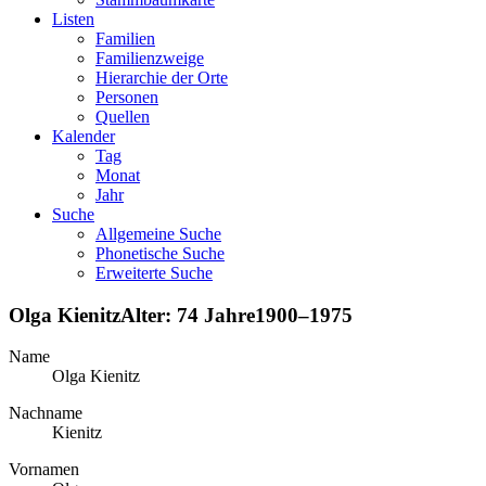
Listen
Familien
Familienzweige
Hierarchie der Orte
Personen
Quellen
Kalender
Tag
Monat
Jahr
Suche
Allgemeine Suche
Phonetische Suche
Erweiterte Suche
Olga
Kienitz
Alter:
74 Jahre
1900
–
1975
Name
Olga
Kienitz
Nachname
Kienitz
Vornamen