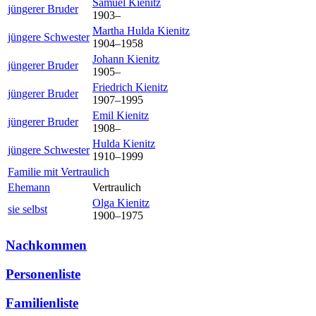
Samuel
Kienitz
jüngerer Bruder
1903
–
Martha Hulda
Kienitz
jüngere Schwester
1904
–
1958
Johann
Kienitz
jüngerer Bruder
1905
–
Friedrich
Kienitz
jüngerer Bruder
1907
–
1995
Emil
Kienitz
jüngerer Bruder
1908
–
Hulda
Kienitz
jüngere Schwester
1910
–
1999
Familie mit Vertraulich
Ehemann
Vertraulich
Olga
Kienitz
sie selbst
1900
–
1975
Nachkommen
Personenliste
Familienliste