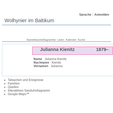
Sprache
Anmelden
Wolhynier im Baltikum
Stammbäume
Diagramme
Listen
Kalender
Suche
Julianna
Kienitz
1879
–
Name
Julianna
Kienitz
Nachname
Kienitz
Vornamen
Julianna
Tatsachen und Ereignisse
Familien
Quellen
Interaktives Sanduhrdiagramm
Google Maps™