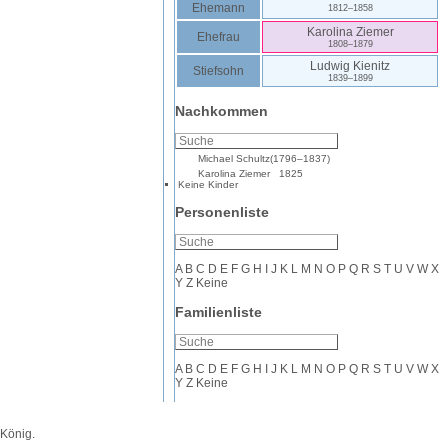
Ehemann
1812
–
1858
Karolina
Ziemer
Ehefrau
1808
–
1879
Ludwig
Kienitz
Stiefsohn
1839
–
1899
Nachkommen
Michael
Schultz
(
1796
–
1837
)
Karolina
Ziemer
1825
Keine Kinder
Personenliste
A
B
C
D
E
F
G
H
I
J
K
L
M
N
O
P
Q
R
S
T
U
V
W
X
Y
Z
Keine
Familienliste
A
B
C
D
E
F
G
H
I
J
K
L
M
N
O
P
Q
R
S
T
U
V
W
X
Y
Z
Keine
 König
.