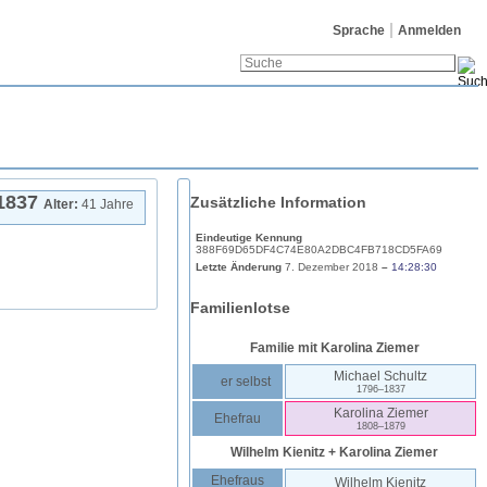
Sprache
Anmelden
1837
Zusätzliche Information
Alter:
41 Jahre
Eindeutige Kennung
388F69D65DF4C74E80A2DBC4FB718CD5FA69
Letzte Änderung
7. Dezember 2018
–
14:28:30
Familienlotse
Familie mit
Karolina
Ziemer
Michael
Schultz
er selbst
1796
–
1837
Karolina
Ziemer
Ehefrau
1808
–
1879
Wilhelm
Kienitz
+
Karolina
Ziemer
Ehefraus
Wilhelm
Kienitz