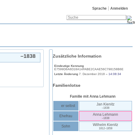
Sprache
Anmelden
–
1838
Zusätzliche Information
Eindeutige Kennung
E7599D6A6D18A14FABE2CAAE56C798158B6E
Letzte Änderung
7. Dezember 2018
–
14:08:34
Familienlotse
Familie mit
Anna
Lehmann
Jan
Kienitz
er selbst
–
1838
Anna
Lehmann
Ehefrau
–
1838
Wilhelm
Kienitz
Sohn
1812
–
1858