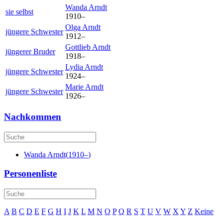
Wanda
Arndt
sie selbst
1910
–
Olga
Arndt
jüngere Schwester
1912
–
Gottlieb
Arndt
jüngerer Bruder
1918
–
Lydia
Arndt
jüngere Schwester
1924
–
Marie
Arndt
jüngere Schwester
1926
–
Nachkommen
Wanda
Arndt
(
1910
–
)
Personenliste
A
B
C
D
E
F
G
H
I
J
K
L
M
N
O
P
Q
R
S
T
U
V
W
X
Y
Z
Keine