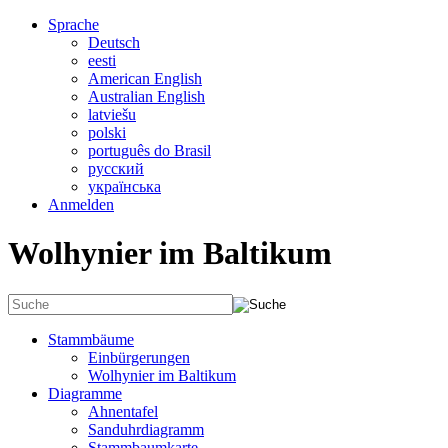
Sprache
Deutsch
eesti
American English
Australian English
latviešu
polski
português do Brasil
русский
українська
Anmelden
Wolhynier im Baltikum
Stammbäume
Einbürgerungen
Wolhynier im Baltikum
Diagramme
Ahnentafel
Sanduhrdiagramm
Stammbaumkarte