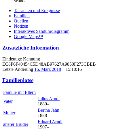
Wanda
Tatsachen und Ereignisse
Familien
Quellen
Notizen
Interaktives Sanduhrdiagramm
Google Maps™
Zusätzliche Information
Eindeutige Kennung
EC8F6F40454C5D48AB97627A9850F273CBEB
Letzte Änderung
16. März 2018
–
15:10:16
Familienlotse
Familie mit Eltern
Julius
Arndt
Vater
1880
–
Bertha
Jahn
Mutter
1888
–
Eduard
Arndt
älterer Bruder
1907
–