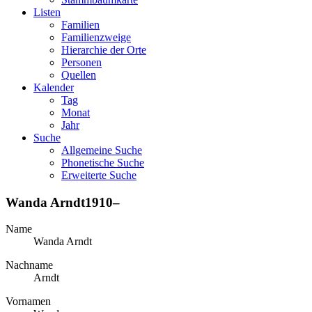
Listen
Familien
Familienzweige
Hierarchie der Orte
Personen
Quellen
Kalender
Tag
Monat
Jahr
Suche
Allgemeine Suche
Phonetische Suche
Erweiterte Suche
Wanda
Arndt
1910
–
Name
Wanda
Arndt
Nachname
Arndt
Vornamen