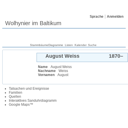
Sprache
Anmelden
Wolhynier im Baltikum
Stammbäume
Diagramme
Listen
Kalender
Suche
August
Weiss
1870
–
Name
August
Weiss
Nachname
Weiss
Vornamen
August
Tatsachen und Ereignisse
Familien
Quellen
Interaktives Sanduhrdiagramm
Google Maps™