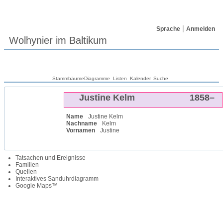
Sprache
Anmelden
Wolhynier im Baltikum
Stammbäume
Diagramme
Listen
Kalender
Suche
Justine
Kelm
1858
–
Name
Justine
Kelm
Nachname
Kelm
Vornamen
Justine
Tatsachen und Ereignisse
Familien
Quellen
Interaktives Sanduhrdiagramm
Google Maps™