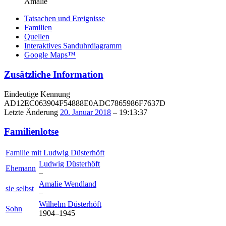
Amalie
Tatsachen und Ereignisse
Familien
Quellen
Interaktives Sanduhrdiagramm
Google Maps™
Zusätzliche Information
Eindeutige Kennung
AD12EC063904F54888E0ADC7865986F7637D
Letzte Änderung
20. Januar 2018
–
19:13:37
Familienlotse
Familie mit
Ludwig
Düsterhöft
Ludwig
Düsterhöft
Ehemann
–
Amalie
Wendland
sie selbst
–
Wilhelm
Düsterhöft
Sohn
1904
–
1945