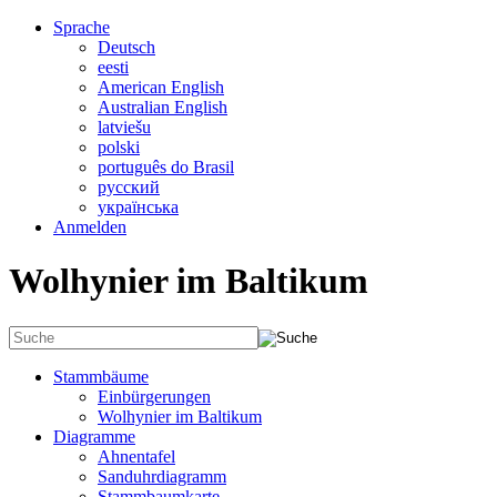
Sprache
Deutsch
eesti
American English
Australian English
latviešu
polski
português do Brasil
русский
українська
Anmelden
Wolhynier im Baltikum
Stammbäume
Einbürgerungen
Wolhynier im Baltikum
Diagramme
Ahnentafel
Sanduhrdiagramm
Stammbaumkarte