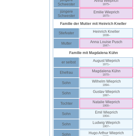
jüngere
Anna
Wieprich
Schwester
1875
–
jüngere
Emilie
Wieprich
Schwester
1875
–
Familie der Mutter mit
Heinrich
Kneller
Heinrich
Kneller
Stiefvater
1838
–
Anna Louise
Pusch
Mutter
1847
–
Familie mit
Magdalena
Kühn
August
Wieprich
er selbst
1871
–
Magdalena
Kühn
Ehefrau
1870
–
Wilhelm
Wieprich
Sohn
1894
–
Gustav
Wieprich
Sohn
1897
–
Natalie
Wieprich
Tochter
1900
–
Emil
Wieprich
Sohn
1904
–
Ludwig
Wieprich
Sohn
1907
–
Hugo Arthur
Wieprich
Sohn