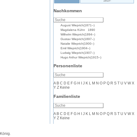
1915
–
Nachkommen
August
Wieprich
(
1871
–
)
Magdalena
Kühn
1890
Wilhelm
Wieprich
(
1894
–
)
Gustav
Wieprich
(
1897
–
)
Natalie
Wieprich
(
1900
–
)
Emil
Wieprich
(
1904
–
)
Ludwig
Wieprich
(
1907
–
)
Hugo Arthur
Wieprich
(
1915
–
)
Personenliste
A
B
C
D
E
F
G
H
I
J
K
L
M
N
O
P
Q
R
S
T
U
V
W
X
Y
Z
Keine
Familienliste
A
B
C
D
E
F
G
H
I
J
K
L
M
N
O
P
Q
R
S
T
U
V
W
X
Y
Z
Keine
 König
.