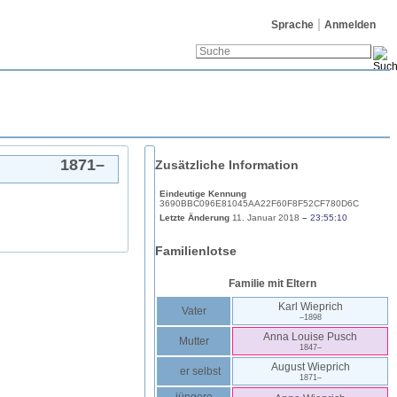
Sprache
Anmelden
1871
–
Zusätzliche Information
Eindeutige Kennung
3690BBC096E81045AA22F60F8F52CF780D6C
Letzte Änderung
11. Januar 2018
–
23:55:10
Familienlotse
Familie mit Eltern
Karl
Wieprich
Vater
–
1898
Anna Louise
Pusch
Mutter
1847
–
August
Wieprich
er selbst
1871
–