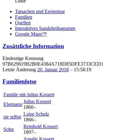
Luise
Tatsachen und Ereignisse
Familien
Quellen
Interaktives Sanduhrdiagramm
Google Maps™
Zusätzliche Information
Eindeutige Kennung
97B629619B2B0E4384A718D85DFE3733CED1
Letzte Änderung
20. Januar 2018
–
15:58:19
Familienlotse
Familie mit
Julius
Kossert
Julius
Kossert
Ehemann
1860
–
Luise
Schulz
sie selbst
1866
–
Reinhold
Kossert
Sohn
1897
–
Amalie
Kossert