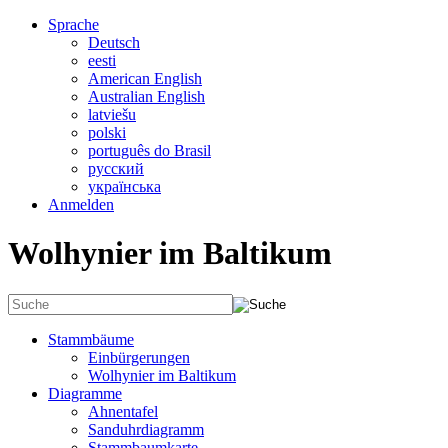
Sprache
Deutsch
eesti
American English
Australian English
latviešu
polski
português do Brasil
русский
українська
Anmelden
Wolhynier im Baltikum
Stammbäume
Einbürgerungen
Wolhynier im Baltikum
Diagramme
Ahnentafel
Sanduhrdiagramm
Stammbaumkarte