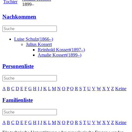
Tochter
1899
–
Nachkommen
Luise
Schulz
(
1866
–
)
Julius
Kossert
Reinhold
Kossert
(
1897
–
)
Amalie
Kossert
(
1899
–
)
Personenliste
A
B
C
D
E
F
G
H
I
J
K
L
M
N
O
P
Q
R
S
T
U
V
W
X
Y
Z
Keine
Familienliste
A
B
C
D
E
F
G
H
I
J
K
L
M
N
O
P
Q
R
S
T
U
V
W
X
Y
Z
Keine