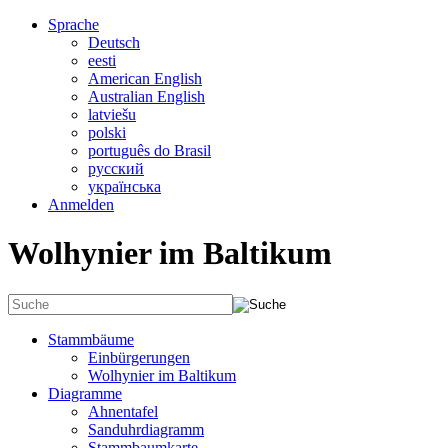
Sprache
Deutsch
eesti
American English
Australian English
latviešu
polski
português do Brasil
русский
українська
Anmelden
Wolhynier im Baltikum
Stammbäume
Einbürgerungen
Wolhynier im Baltikum
Diagramme
Ahnentafel
Sanduhrdiagramm
Stammbaumkarte