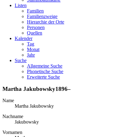
Listen
Familien
Familienzweige
Hierarchie der Orte
Personen
Quellen
Kalender
Tag
Monat
Jahr
Suche
Allgemeine Suche
Phonetische Suche
Erweiterte Suche
Martha
Jakubowsky
1896
–
Name
Martha
Jakubowsky
Nachname
Jakubowsky
Vornamen