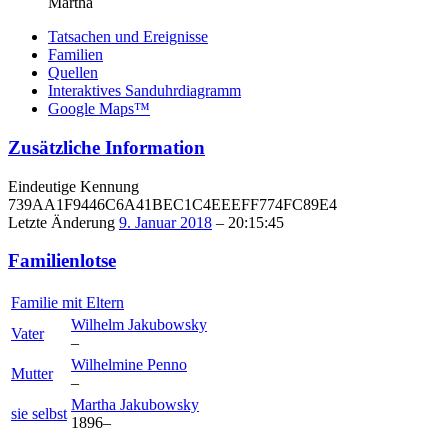
Martha
Tatsachen und Ereignisse
Familien
Quellen
Interaktives Sanduhrdiagramm
Google Maps™
Zusätzliche Information
Eindeutige Kennung
739AA1F9446C6A41BEC1C4EEEFF774FC89E4
Letzte Änderung
9. Januar 2018
–
20:15:45
Familienlotse
Familie mit Eltern
Wilhelm
Jakubowsky
Vater
–
Wilhelmine
Penno
Mutter
–
Martha
Jakubowsky
sie selbst
1896
–