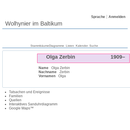
Sprache
Anmelden
Wolhynier im Baltikum
Stammbäume
Diagramme
Listen
Kalender
Suche
Olga
Zerbin
1909
–
Name
Olga
Zerbin
Nachname
Zerbin
Vornamen
Olga
Tatsachen und Ereignisse
Familien
Quellen
Interaktives Sanduhrdiagramm
Google Maps™