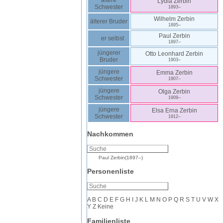
ältere
Lydia
Zerbin
Schwester
1893
–
Wilhelm
Zerbin
älterer Bruder
1895
–
Paul
Zerbin
er selbst
1897
–
jüngerer
Otto Leonhard
Zerbin
Bruder
1903
–
jüngere
Emma
Zerbin
Schwester
1907
–
jüngere
Olga
Zerbin
Schwester
1909
–
jüngere
Elsa Erna
Zerbin
Schwester
1912
–
Nachkommen
Paul
Zerbin
(
1897
–
)
Personenliste
A
B
C
D
E
F
G
H
I
J
K
L
M
N
O
P
Q
R
S
T
U
V
W
X
Y
Z
Keine
Familienliste