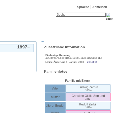
Sprache
Anmelden
1897
–
Zusätzliche Information
Eindeutige Kennung
4DB8598AE6396D44B0338E11A81D751D91E5
Letzte Änderung
9. Januar 2018
–
20:03:59
Familienlotse
Familie mit Eltern
Ludwig
Zerbin
Vater
1864
–
Christine Ottilie
Seeland
Mutter
1869
–
Rudolf
Zerbin
älterer Bruder
1892
–