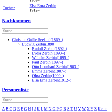
1909
–
Elsa Erna
Zerbin
Tochter
1912
–
Nachkommen
Christine Ottilie
Seeland
(
1869
–
)
Ludwig
Zerbin
1890
Rudolf
Zerbin
(
1892
–
)
Lydia
Zerbin
(
1893
–
)
Wilhelm
Zerbin
(
1895
–
)
Paul
Zerbin
(
1897
–
)
Otto Leonhard
Zerbin
(
1903
–
)
Emma
Zerbin
(
1907
–
)
Olga
Zerbin
(
1909
–
)
Elsa Erna
Zerbin
(
1912
–
)
Personenliste
A
B
C
D
E
F
G
H
I
J
K
L
M
N
O
P
Q
R
S
T
U
V
W
X
Y
Z
Keine