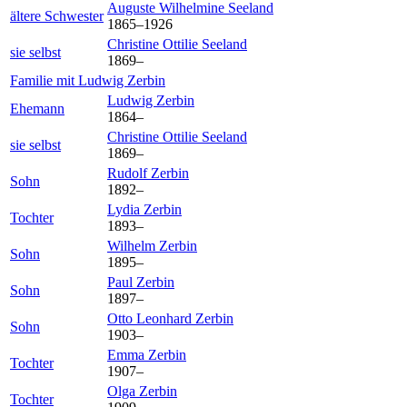
Auguste Wilhelmine
Seeland
ältere Schwester
1865
–
1926
Christine Ottilie
Seeland
sie selbst
1869
–
Familie mit
Ludwig
Zerbin
Ludwig
Zerbin
Ehemann
1864
–
Christine Ottilie
Seeland
sie selbst
1869
–
Rudolf
Zerbin
Sohn
1892
–
Lydia
Zerbin
Tochter
1893
–
Wilhelm
Zerbin
Sohn
1895
–
Paul
Zerbin
Sohn
1897
–
Otto Leonhard
Zerbin
Sohn
1903
–
Emma
Zerbin
Tochter
1907
–
Olga
Zerbin
Tochter