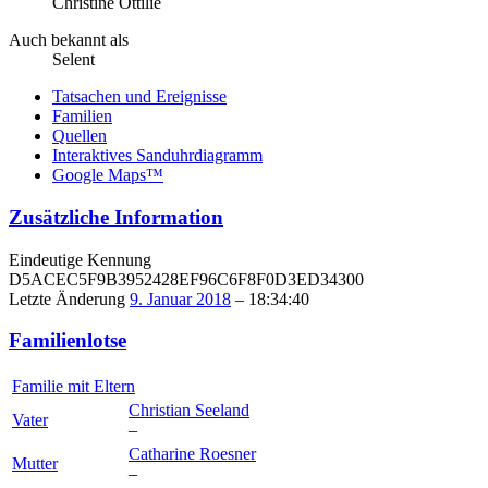
Christine Ottilie
Auch bekannt als
Selent
Tatsachen und Ereignisse
Familien
Quellen
Interaktives Sanduhrdiagramm
Google Maps™
Zusätzliche Information
Eindeutige Kennung
D5ACEC5F9B3952428EF96C6F8F0D3ED34300
Letzte Änderung
9. Januar 2018
–
18:34:40
Familienlotse
Familie mit Eltern
Christian
Seeland
Vater
–
Catharine
Roesner
Mutter
–