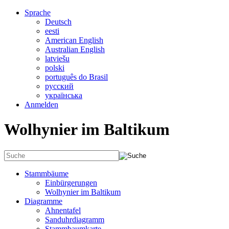
Sprache
Deutsch
eesti
American English
Australian English
latviešu
polski
português do Brasil
русский
українська
Anmelden
Wolhynier im Baltikum
Stammbäume
Einbürgerungen
Wolhynier im Baltikum
Diagramme
Ahnentafel
Sanduhrdiagramm
Stammbaumkarte