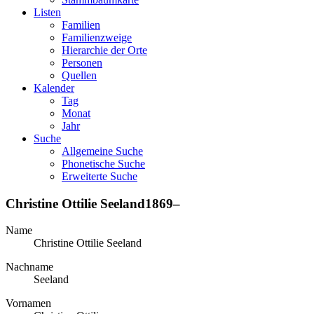
Listen
Familien
Familienzweige
Hierarchie der Orte
Personen
Quellen
Kalender
Tag
Monat
Jahr
Suche
Allgemeine Suche
Phonetische Suche
Erweiterte Suche
Christine Ottilie
Seeland
1869
–
Name
Christine Ottilie
Seeland
Nachname
Seeland
Vornamen