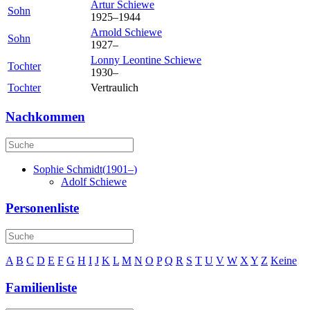
Artur
Schiewe
Sohn
1925
–
1944
Arnold
Schiewe
Sohn
1927
–
Lonny Leontine
Schiewe
Tochter
1930
–
Tochter
Vertraulich
Nachkommen
Sophie
Schmidt
(
1901
–
)
Adolf
Schiewe
Personenliste
A
B
C
D
E
F
G
H
I
J
K
L
M
N
O
P
Q
R
S
T
U
V
W
X
Y
Z
Keine
Familienliste