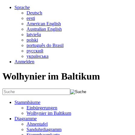
Sprache
Deutsch
eesti
American English
Australian English
latviešu
polski
português do Brasil
русский
українська
Anmelden
Wolhynier im Baltikum
Stammbäume
Einbürgerungen
Wolhynier im Baltikum
Diagramme
Ahnentafel
Sanduhrdiagramm
Stammbaumkarte