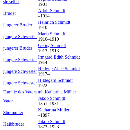
sie selbst
1901
–
Adolf
Schmidt
Bruder
–
1914
Heinrich
Schmidt
jüngerer Bruder
1910
–
Maria
Schmidt
jüngere Schwester
1910
–
1910
Georg
Schmidt
jüngerer Bruder
1913
–
1913
Irmgard Edith
Schmidt
jüngere Schwester
1914
–
Hedwig Alice
Schmidt
jüngere Schwester
1917
–
Hildegard
Schmidt
jüngere Schwester
1922
–
Familie des Vaters mit
Katharina
Müller
Jakob
Schmidt
Vater
1851
–
1931
Katharina
Müller
Stiefmutter
–
1897
Jakob
Schmidt
Halbbruder
1873
–
1923