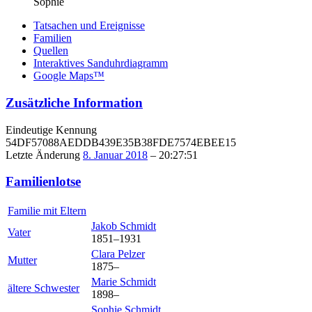
Sophie
Tatsachen und Ereignisse
Familien
Quellen
Interaktives Sanduhrdiagramm
Google Maps™
Zusätzliche Information
Eindeutige Kennung
54DF57088AEDDB439E35B38FDE7574EBEE15
Letzte Änderung
8. Januar 2018
–
20:27:51
Familienlotse
Familie mit Eltern
Jakob
Schmidt
Vater
1851
–
1931
Clara
Pelzer
Mutter
1875
–
Marie
Schmidt
ältere Schwester
1898
–
Sophie
Schmidt