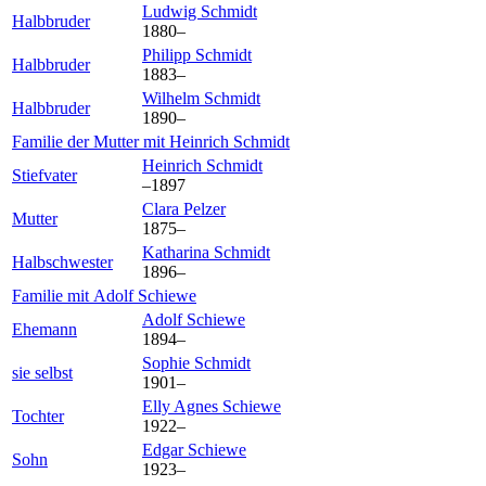
Ludwig
Schmidt
Halbbruder
1880
–
Philipp
Schmidt
Halbbruder
1883
–
Wilhelm
Schmidt
Halbbruder
1890
–
Familie der Mutter mit
Heinrich
Schmidt
Heinrich
Schmidt
Stiefvater
–
1897
Clara
Pelzer
Mutter
1875
–
Katharina
Schmidt
Halbschwester
1896
–
Familie mit
Adolf
Schiewe
Adolf
Schiewe
Ehemann
1894
–
Sophie
Schmidt
sie selbst
1901
–
Elly Agnes
Schiewe
Tochter
1922
–
Edgar
Schiewe
Sohn
1923
–