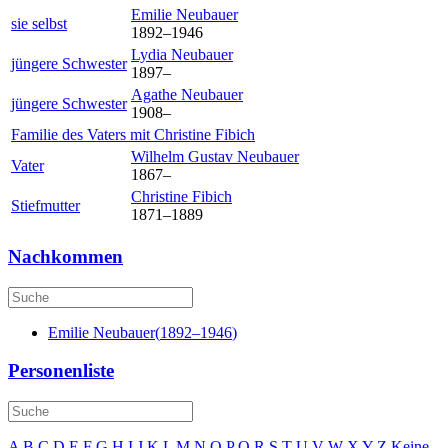
Emilie
Neubauer
sie selbst
1892
–
1946
Lydia
Neubauer
jüngere Schwester
1897
–
Agathe
Neubauer
jüngere Schwester
1908
–
Familie des Vaters mit
Christine
Fibich
Wilhelm Gustav
Neubauer
Vater
1867
–
Christine
Fibich
Stiefmutter
1871
–
1889
Nachkommen
Emilie
Neubauer
(
1892
–
1946
)
Personenliste
A
B
C
D
E
F
G
H
I
J
K
L
M
N
O
P
Q
R
S
T
U
V
W
X
Y
Z
Keine