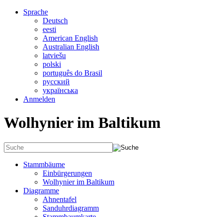
Sprache
Deutsch
eesti
American English
Australian English
latviešu
polski
português do Brasil
русский
українська
Anmelden
Wolhynier im Baltikum
Stammbäume
Einbürgerungen
Wolhynier im Baltikum
Diagramme
Ahnentafel
Sanduhrdiagramm
Stammbaumkarte