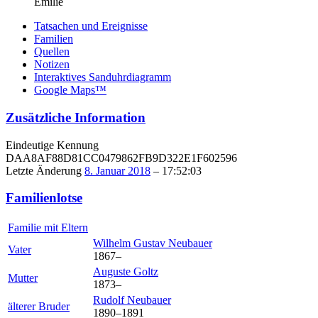
Emilie
Tatsachen und Ereignisse
Familien
Quellen
Notizen
Interaktives Sanduhrdiagramm
Google Maps™
Zusätzliche Information
Eindeutige Kennung
DAA8AF88D81CC0479862FB9D322E1F602596
Letzte Änderung
8. Januar 2018
–
17:52:03
Familienlotse
Familie mit Eltern
Wilhelm Gustav
Neubauer
Vater
1867
–
Auguste
Goltz
Mutter
1873
–
Rudolf
Neubauer
älterer Bruder
1890
–
1891