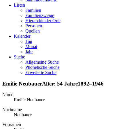
Listen
Familien
Familienzweige
Hierarchie der Orte
Personen
Quellen
Kalender
Tag
Monat
Jahr
Suche
Allgemeine Suche
Phonetische Suche
Erweiterte Suche
Emilie
Neubauer
Alter:
54 Jahre
1892
–
1946
Name
Emilie
Neubauer
Nachname
Neubauer
Vornamen