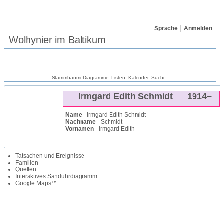
Sprache
Anmelden
Wolhynier im Baltikum
Stammbäume
Diagramme
Listen
Kalender
Suche
Irmgard Edith
Schmidt
1914
–
Name
Irmgard Edith
Schmidt
Nachname
Schmidt
Vornamen
Irmgard Edith
Tatsachen und Ereignisse
Familien
Quellen
Interaktives Sanduhrdiagramm
Google Maps™