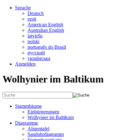
Sprache
Deutsch
eesti
American English
Australian English
latviešu
polski
português do Brasil
русский
українська
Anmelden
Wolhynier im Baltikum
Stammbäume
Einbürgerungen
Wolhynier im Baltikum
Diagramme
Ahnentafel
Sanduhrdiagramm
Stammbaumkarte