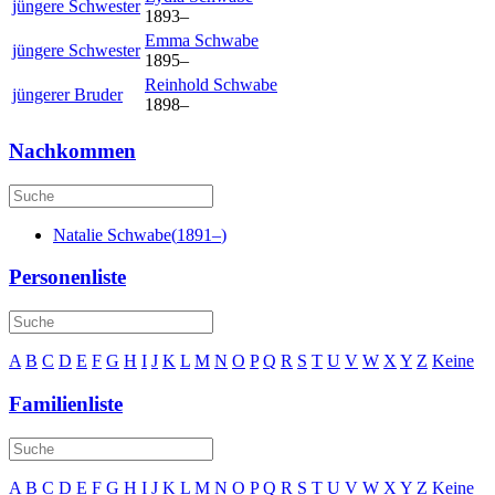
jüngere Schwester
1893
–
Emma
Schwabe
jüngere Schwester
1895
–
Reinhold
Schwabe
jüngerer Bruder
1898
–
Nachkommen
Natalie
Schwabe
(
1891
–
)
Personenliste
A
B
C
D
E
F
G
H
I
J
K
L
M
N
O
P
Q
R
S
T
U
V
W
X
Y
Z
Keine
Familienliste
A
B
C
D
E
F
G
H
I
J
K
L
M
N
O
P
Q
R
S
T
U
V
W
X
Y
Z
Keine