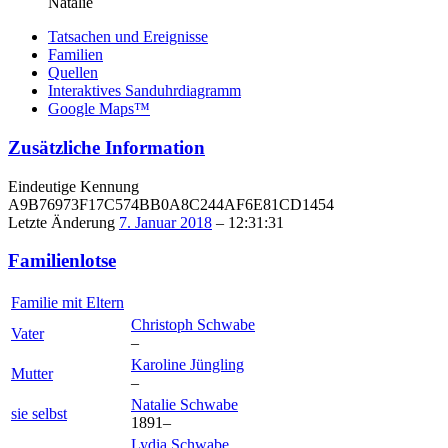
Natalie
Tatsachen und Ereignisse
Familien
Quellen
Interaktives Sanduhrdiagramm
Google Maps™
Zusätzliche Information
Eindeutige Kennung
A9B76973F17C574BB0A8C244AF6E81CD1454
Letzte Änderung
7. Januar 2018
–
12:31:31
Familienlotse
Familie mit Eltern
Christoph
Schwabe
Vater
–
Karoline
Jüngling
Mutter
–
Natalie
Schwabe
sie selbst
1891
–
Lydia
Schwabe