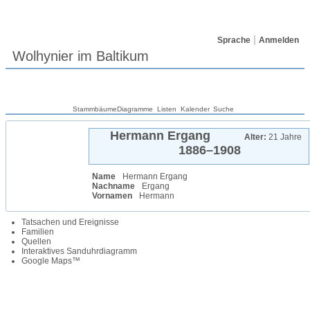
Sprache
Anmelden
Wolhynier im Baltikum
Stammbäume
Diagramme
Listen
Kalender
Suche
Hermann
Ergang
Alter:
21 Jahre
1886
–
1908
Name
Hermann
Ergang
Nachname
Ergang
Vornamen
Hermann
Tatsachen und Ereignisse
Familien
Quellen
Interaktives Sanduhrdiagramm
Google Maps™