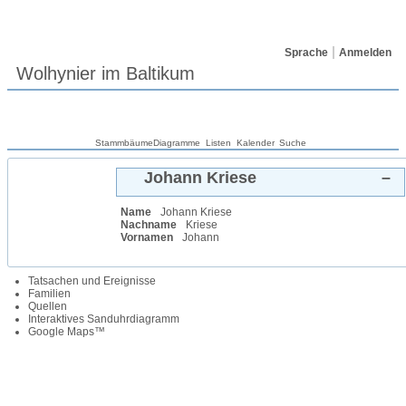
Sprache
Anmelden
Wolhynier im Baltikum
Stammbäume
Diagramme
Listen
Kalender
Suche
Johann
Kriese
–
Name
Johann
Kriese
Nachname
Kriese
Vornamen
Johann
Tatsachen und Ereignisse
Familien
Quellen
Interaktives Sanduhrdiagramm
Google Maps™