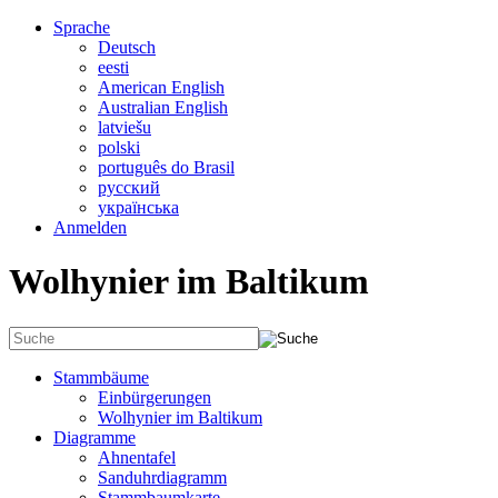
Sprache
Deutsch
eesti
American English
Australian English
latviešu
polski
português do Brasil
русский
українська
Anmelden
Wolhynier im Baltikum
Stammbäume
Einbürgerungen
Wolhynier im Baltikum
Diagramme
Ahnentafel
Sanduhrdiagramm
Stammbaumkarte