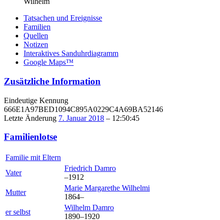
Wilhelm
Tatsachen und Ereignisse
Familien
Quellen
Notizen
Interaktives Sanduhrdiagramm
Google Maps™
Zusätzliche Information
Eindeutige Kennung
666E1A97BED1094C895A0229C4A69BA52146
Letzte Änderung
7. Januar 2018
–
12:50:45
Familienlotse
Familie mit Eltern
Friedrich
Damro
Vater
–
1912
Marie Margarethe
Wilhelmi
Mutter
1864
–
Wilhelm
Damro
er selbst
1890
–
1920