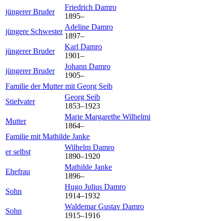
Friedrich
Damro
jüngerer Bruder
1895
–
Adeline
Damro
jüngere Schwester
1897
–
Karl
Damro
jüngerer Bruder
1901
–
Johann
Damro
jüngerer Bruder
1905
–
Familie der Mutter mit
Georg
Seib
Georg
Seib
Stiefvater
1853
–
1923
Marie Margarethe
Wilhelmi
Mutter
1864
–
Familie mit
Mathilde
Janke
Wilhelm
Damro
er selbst
1890
–
1920
Mathilde
Janke
Ehefrau
1896
–
Hugo Julius
Damro
Sohn
1914
–
1932
Waldemar Gustav
Damro
Sohn
1915
–
1916