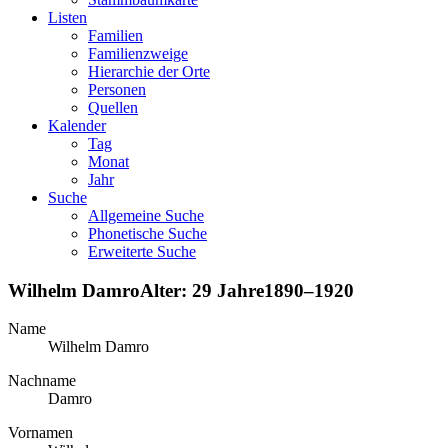
Listen
Familien
Familienzweige
Hierarchie der Orte
Personen
Quellen
Kalender
Tag
Monat
Jahr
Suche
Allgemeine Suche
Phonetische Suche
Erweiterte Suche
Wilhelm
Damro
Alter:
29 Jahre
1890
–
1920
Name
Wilhelm
Damro
Nachname
Damro
Vornamen