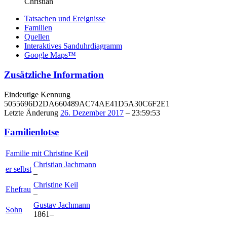
Christian
Tatsachen und Ereignisse
Familien
Quellen
Interaktives Sanduhrdiagramm
Google Maps™
Zusätzliche Information
Eindeutige Kennung
5055696D2DA660489AC74AE41D5A30C6F2E1
Letzte Änderung
26. Dezember 2017
–
23:59:53
Familienlotse
Familie mit
Christine
Keil
Christian
Jachmann
er selbst
–
Christine
Keil
Ehefrau
–
Gustav
Jachmann
Sohn
1861
–