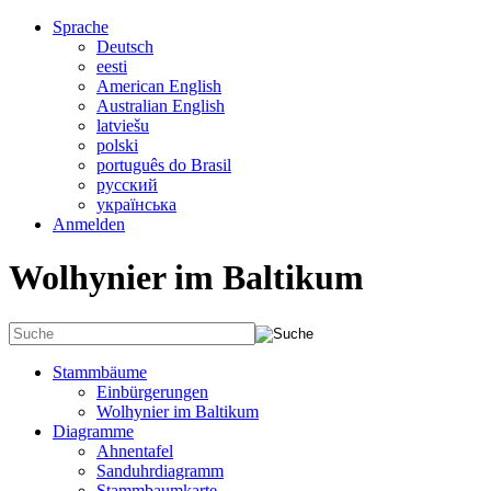
Sprache
Deutsch
eesti
American English
Australian English
latviešu
polski
português do Brasil
русский
українська
Anmelden
Wolhynier im Baltikum
Stammbäume
Einbürgerungen
Wolhynier im Baltikum
Diagramme
Ahnentafel
Sanduhrdiagramm
Stammbaumkarte