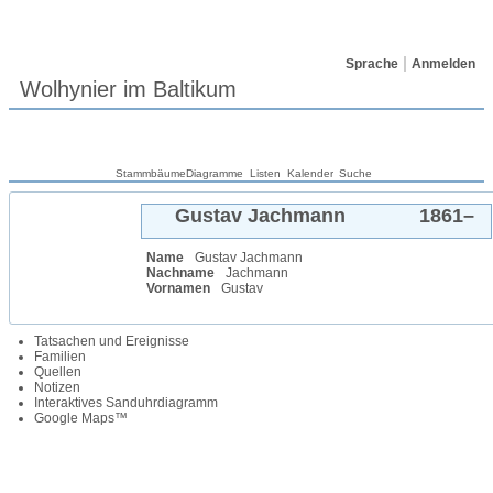
Sprache
Anmelden
Wolhynier im Baltikum
Stammbäume
Diagramme
Listen
Kalender
Suche
Gustav
Jachmann
1861
–
Name
Gustav
Jachmann
Nachname
Jachmann
Vornamen
Gustav
Tatsachen und Ereignisse
Familien
Quellen
Notizen
Interaktives Sanduhrdiagramm
Google Maps™