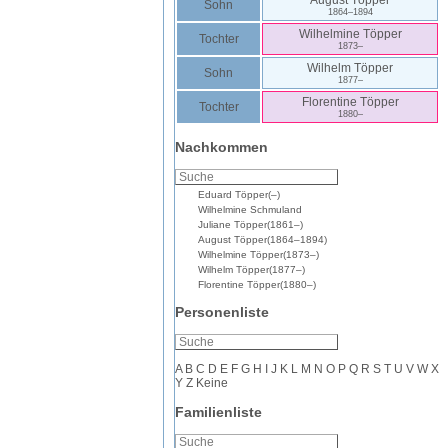
August
Töpper
Sohn
1864
–
1894
Wilhelmine
Töpper
Tochter
1873
–
Wilhelm
Töpper
Sohn
1877
–
Florentine
Töpper
Tochter
1880
–
Nachkommen
Eduard
Töpper
(
–
)
Wilhelmine
Schmuland
Juliane
Töpper
(
1861
–
)
August
Töpper
(
1864
–
1894
)
Wilhelmine
Töpper
(
1873
–
)
Wilhelm
Töpper
(
1877
–
)
Florentine
Töpper
(
1880
–
)
Personenliste
A
B
C
D
E
F
G
H
I
J
K
L
M
N
O
P
Q
R
S
T
U
V
W
X
Y
Z
Keine
Familienliste