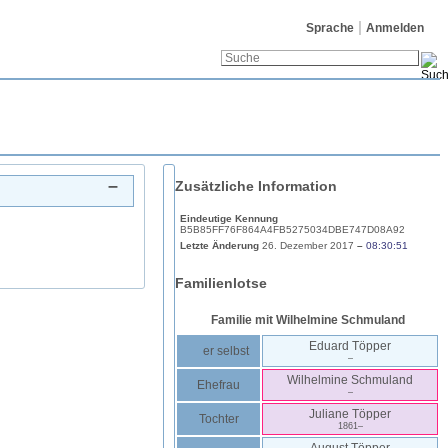
Sprache
Anmelden
–
Zusätzliche Information
Eindeutige Kennung
B5B85FF76F864A4FB5275034DBE747D08A92
Letzte Änderung
26. Dezember 2017
–
08:30:51
Familienlotse
Familie mit
Wilhelmine
Schmuland
Eduard
Töpper
er selbst
–
Wilhelmine
Schmuland
Ehefrau
–
Juliane
Töpper
Tochter
1861
–