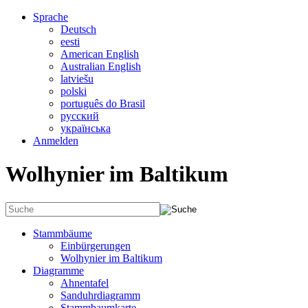
Sprache
Deutsch
eesti
American English
Australian English
latviešu
polski
português do Brasil
русский
українська
Anmelden
Wolhynier im Baltikum
Stammbäume
Einbürgerungen
Wolhynier im Baltikum
Diagramme
Ahnentafel
Sanduhrdiagramm
Stammbaumkarte