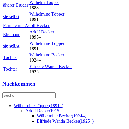
Wilhelm
Töpper
älterer Bruder
1888
–
Wilhelmine
Töpper
sie selbst
1891
–
Familie mit
Adolf
Becker
Adolf
Becker
Ehemann
1895
–
Wilhelmine
Töpper
sie selbst
1891
–
Wilhelmine
Becker
Tochter
1924
–
Elfriede Wanda
Becker
Tochter
1925
–
Nachkommen
Wilhelmine
Töpper
(
1891
–
)
Adolf
Becker
1915
Wilhelmine
Becker
(
1924
–
)
Elfriede Wanda
Becker
(
1925
–
)