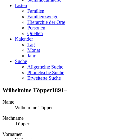
Listen
Familien
Familienzweige
Hierarchie der Orte
Personen
Quellen
Kalender
Tag
Monat
Jahr
Suche
Allgemeine Suche
Phonetische Suche
Erweiterte Suche
Wilhelmine
Töpper
1891
–
Name
Wilhelmine
Töpper
Nachname
Töpper
Vornamen