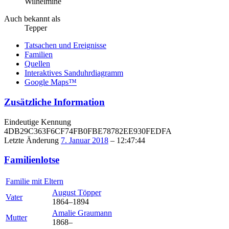
Wilhelmine
Auch bekannt als
Tepper
Tatsachen und Ereignisse
Familien
Quellen
Interaktives Sanduhrdiagramm
Google Maps™
Zusätzliche Information
Eindeutige Kennung
4DB29C363F6CF74FB0FBE78782EE930FEDFA
Letzte Änderung
7. Januar 2018
–
12:47:44
Familienlotse
Familie mit Eltern
August
Töpper
Vater
1864
–
1894
Amalie
Graumann
Mutter
1868
–