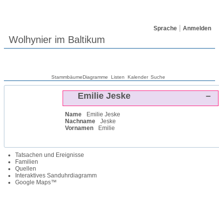
Sprache
Anmelden
Wolhynier im Baltikum
Stammbäume
Diagramme
Listen
Kalender
Suche
Emilie
Jeske
–
Name
Emilie
Jeske
Nachname
Jeske
Vornamen
Emilie
Tatsachen und Ereignisse
Familien
Quellen
Interaktives Sanduhrdiagramm
Google Maps™