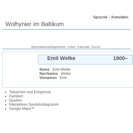
Sprache
Anmelden
Wolhynier im Baltikum
Stammbäume
Diagramme
Listen
Kalender
Suche
Emil
Welke
1900
–
Name
Emil
Welke
Nachname
Welke
Vornamen
Emil
Tatsachen und Ereignisse
Familien
Quellen
Interaktives Sanduhrdiagramm
Google Maps™