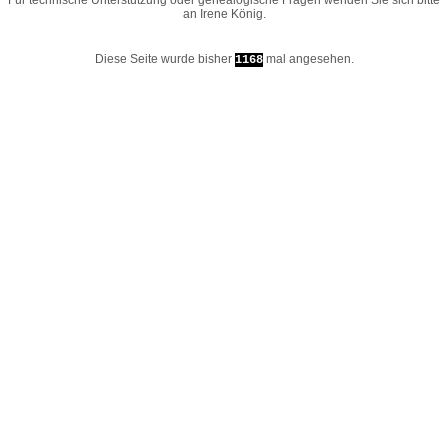
Für technische Unterstützung oder genealogische Fragen wenden Sie sich bitte
an
Irene König
.
Diese Seite wurde bisher
mal angesehen.
1168