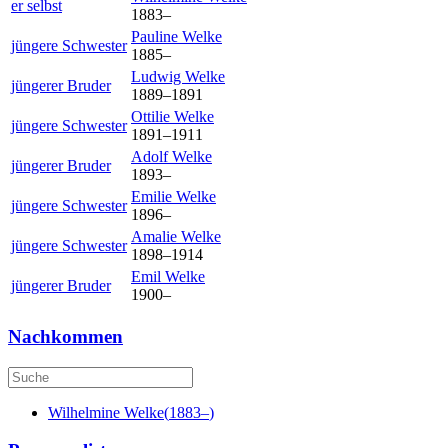
er selbst
1883
–
Pauline
Welke
jüngere Schwester
1885
–
Ludwig
Welke
jüngerer Bruder
1889
–
1891
Ottilie
Welke
jüngere Schwester
1891
–
1911
Adolf
Welke
jüngerer Bruder
1893
–
Emilie
Welke
jüngere Schwester
1896
–
Amalie
Welke
jüngere Schwester
1898
–
1914
Emil
Welke
jüngerer Bruder
1900
–
Nachkommen
Wilhelmine
Welke
(
1883
–
)