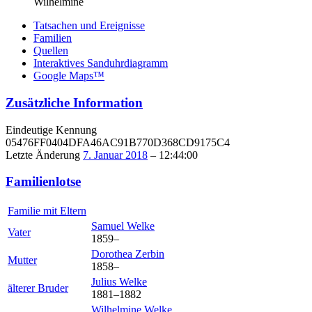
Wilhelmine
Tatsachen und Ereignisse
Familien
Quellen
Interaktives Sanduhrdiagramm
Google Maps™
Zusätzliche Information
Eindeutige Kennung
05476FF0404DFA46AC91B770D368CD9175C4
Letzte Änderung
7. Januar 2018
–
12:44:00
Familienlotse
Familie mit Eltern
Samuel
Welke
Vater
1859
–
Dorothea
Zerbin
Mutter
1858
–
Julius
Welke
älterer Bruder
1881
–
1882
Wilhelmine
Welke