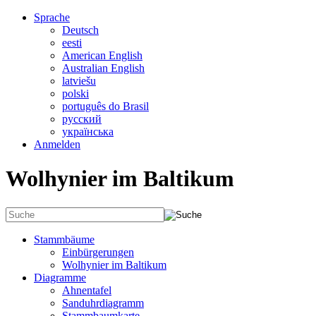
Sprache
Deutsch
eesti
American English
Australian English
latviešu
polski
português do Brasil
русский
українська
Anmelden
Wolhynier im Baltikum
Stammbäume
Einbürgerungen
Wolhynier im Baltikum
Diagramme
Ahnentafel
Sanduhrdiagramm
Stammbaumkarte