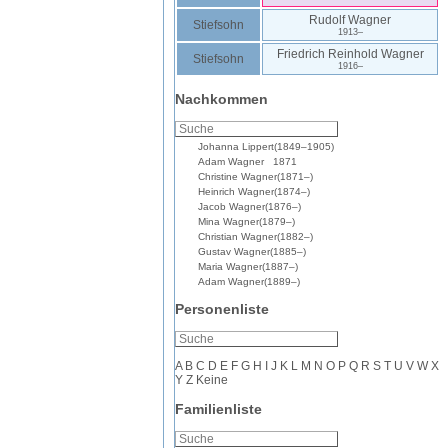
Rudolf
Wagner
Stiefsohn
1913
–
Friedrich Reinhold
Wagner
Stiefsohn
1916
–
Nachkommen
Johanna
Lippert
(
1849
–
1905
)
Adam
Wagner
1871
Christine
Wagner
(
1871
–
)
Heinrich
Wagner
(
1874
–
)
Jacob
Wagner
(
1876
–
)
Mina
Wagner
(
1879
–
)
Christian
Wagner
(
1882
–
)
Gustav
Wagner
(
1885
–
)
Maria
Wagner
(
1887
–
)
Adam
Wagner
(
1889
–
)
Personenliste
A
B
C
D
E
F
G
H
I
J
K
L
M
N
O
P
Q
R
S
T
U
V
W
X
Y
Z
Keine
Familienliste