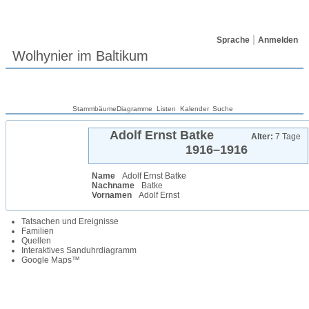
Sprache
Anmelden
Wolhynier im Baltikum
Stammbäume
Diagramme
Listen
Kalender
Suche
Adolf Ernst
Batke
Alter:
7 Tage
1916
–
1916
Name
Adolf Ernst
Batke
Nachname
Batke
Vornamen
Adolf Ernst
Tatsachen und Ereignisse
Familien
Quellen
Interaktives Sanduhrdiagramm
Google Maps™