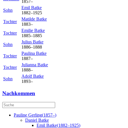
1857
–
Emil
Batke
Sohn
1882
–
1925
Matilde
Batke
Tochter
1883
–
Emilie
Batke
Tochter
1885
–
1885
Julius
Batke
Sohn
1886
–
1888
Paulina
Batke
Tochter
1887
–
Julianna
Batke
Tochter
1888
–
Adolf
Batke
Sohn
1893
–
Nachkommen
Pauline
Gerling
(
1857
–
)
Daniel
Batke
Emil
Batke
(
1882
–
1925
)