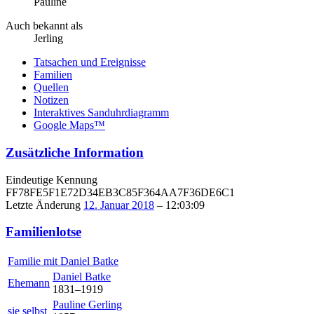
Pauline
Auch bekannt als
Jerling
Tatsachen und Ereignisse
Familien
Quellen
Notizen
Interaktives Sanduhrdiagramm
Google Maps™
Zusätzliche Information
Eindeutige Kennung
FF78FE5F1E72D34EB3C85F364AA7F36DE6C1
Letzte Änderung
12. Januar 2018
–
12:03:09
Familienlotse
Familie mit
Daniel
Batke
Daniel
Batke
Ehemann
1831
–
1919
Pauline
Gerling
sie selbst