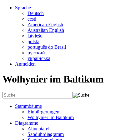
Sprache
Deutsch
eesti
American English
Australian English
latviešu
polski
português do Brasil
русский
українська
Anmelden
Wolhynier im Baltikum
Stammbäume
Einbürgerungen
Wolhynier im Baltikum
Diagramme
Ahnentafel
Sanduhrdiagramm
Stammbaumkarte