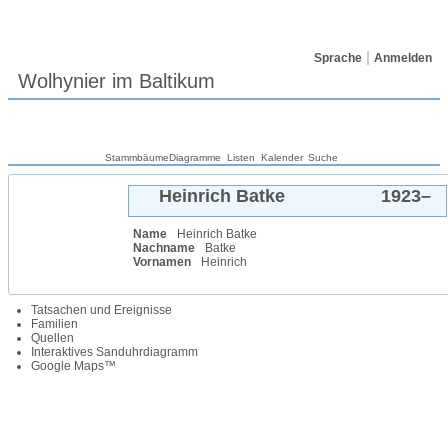
Sprache
Anmelden
Wolhynier im Baltikum
Stammbäume
Diagramme
Listen
Kalender
Suche
Heinrich
Batke
1923
–
Name
Heinrich
Batke
Nachname
Batke
Vornamen
Heinrich
Tatsachen und Ereignisse
Familien
Quellen
Interaktives Sanduhrdiagramm
Google Maps™