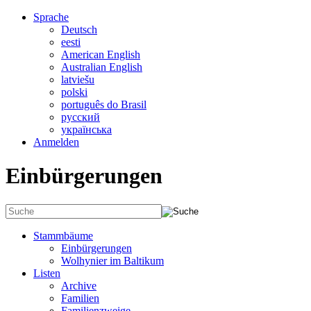
Sprache
Deutsch
eesti
American English
Australian English
latviešu
polski
português do Brasil
русский
українська
Anmelden
Einbürgerungen
Stammbäume
Einbürgerungen
Wolhynier im Baltikum
Listen
Archive
Familien
Familienzweige