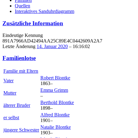
Familien
Quellen
Interaktives Sanduhrdiagramm
Zusätzliche Information
Eindeutige Kennung
891A7966AD42494AA25C89E4C0442609A2A7
Letzte Änderung
14. Januar 2020
–
16:16:02
Familienlotse
Familie mit Eltern
Robert
Blontke
Vater
1863
–
Emma
Grimm
Mutter
–
Berthold
Blontke
älterer Bruder
1898
–
Alfred
Blontke
er selbst
1901
–
Natalie
Blontke
jüngere Schwester
1903
–