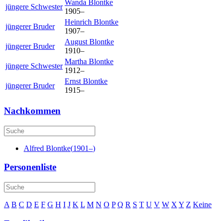
Wanda
Blontke
jüngere Schwester
1905
–
Heinrich
Blontke
jüngerer Bruder
1907
–
August
Blontke
jüngerer Bruder
1910
–
Martha
Blontke
jüngere Schwester
1912
–
Ernst
Blontke
jüngerer Bruder
1915
–
Nachkommen
Alfred
Blontke
(
1901
–
)
Personenliste
A
B
C
D
E
F
G
H
I
J
K
L
M
N
O
P
Q
R
S
T
U
V
W
X
Y
Z
Keine