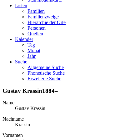
Listen
Familien
Familienzweige
Hierarchie der Orte
Personen
Quellen
Kalender
Tag
Monat
Jahr
Suche
Allgemeine Suche
Phonetische Suche
Erweiterte Suche
Gustav
Krassin
1884
–
Name
Gustav
Krassin
Nachname
Krassin
Vornamen