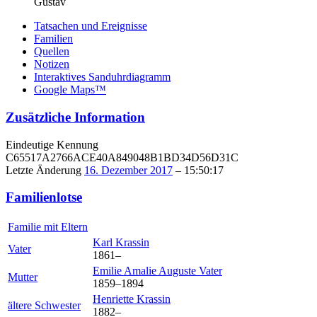
Gustav
Tatsachen und Ereignisse
Familien
Quellen
Notizen
Interaktives Sanduhrdiagramm
Google Maps™
Zusätzliche Information
Eindeutige Kennung
C65517A2766ACE40A849048B1BD34D56D31C
Letzte Änderung
16. Dezember 2017
–
15:50:17
Familienlotse
Familie mit Eltern
Karl
Krassin
Vater
1861
–
Emilie Amalie Auguste
Vater
Mutter
1859
–
1894
Henriette
Krassin
ältere Schwester
1882
–