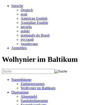
Sprache
Deutsch
eesti
American English
Australian English
latviešu
polski
português do Brasil
русский
українська
Anmelden
Wolhynier im Baltikum
Stammbäume
Einbürgerungen
Wolhynier im Baltikum
Diagramme
Ahnentafel
Sanduhrdiagramm
Stammbaumkarte