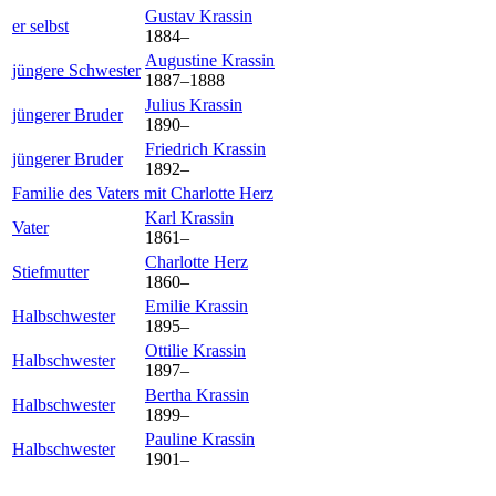
Gustav
Krassin
er selbst
1884
–
Augustine
Krassin
jüngere Schwester
1887
–
1888
Julius
Krassin
jüngerer Bruder
1890
–
Friedrich
Krassin
jüngerer Bruder
1892
–
Familie des Vaters mit
Charlotte
Herz
Karl
Krassin
Vater
1861
–
Charlotte
Herz
Stiefmutter
1860
–
Emilie
Krassin
Halbschwester
1895
–
Ottilie
Krassin
Halbschwester
1897
–
Bertha
Krassin
Halbschwester
1899
–
Pauline
Krassin
Halbschwester
1901
–