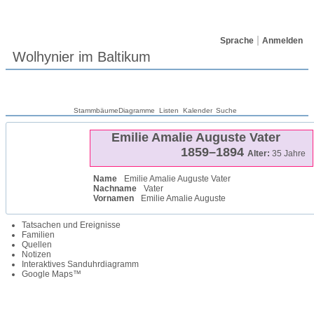
Sprache
Anmelden
Wolhynier im Baltikum
Stammbäume
Diagramme
Listen
Kalender
Suche
Emilie Amalie Auguste
Vater
1859
–
1894
Alter:
35 Jahre
Name
Emilie Amalie Auguste
Vater
Nachname
Vater
Vornamen
Emilie Amalie Auguste
Tatsachen und Ereignisse
Familien
Quellen
Notizen
Interaktives Sanduhrdiagramm
Google Maps™