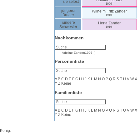
Adoline
Zander
sie selbst
1906
–
jüngerer
Wilhelm Fritz
Zander
Bruder
1915
–
jüngere
Herta
Zander
Schwester
1916
–
Nachkommen
Adoline
Zander
(
1906
–
)
Personenliste
A
B
C
D
E
F
G
H
I
J
K
L
M
N
O
P
Q
R
S
T
U
V
W
X
Y
Z
Keine
Familienliste
A
B
C
D
E
F
G
H
I
J
K
L
M
N
O
P
Q
R
S
T
U
V
W
X
Y
Z
Keine
 König
.