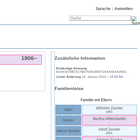
Sprache
Anmelden
1906
–
Zusätzliche Information
Eindeutige Kennung
8146C879B1517B47836198573AAA5E4A2B41
Letzte Änderung
16. Januar 2020
–
22:02:54
Familienlotse
Familie mit Eltern
Wilhelm
Zander
Vater
1883
–
Martha
Mittelstädter
Mutter
–
Adolf
Zander
älterer Bruder
1904
–