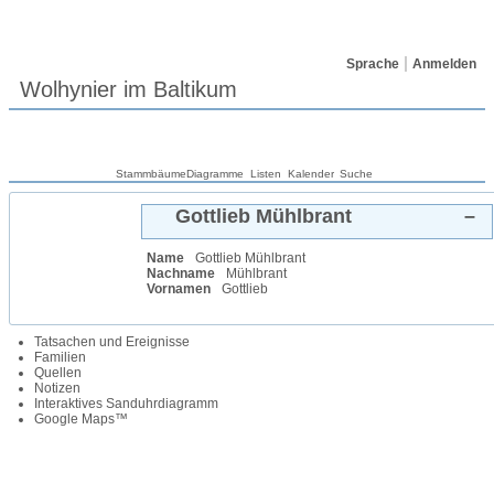
Sprache
Anmelden
Wolhynier im Baltikum
Stammbäume
Diagramme
Listen
Kalender
Suche
Gottlieb
Mühlbrant
–
Name
Gottlieb
Mühlbrant
Nachname
Mühlbrant
Vornamen
Gottlieb
Tatsachen und Ereignisse
Familien
Quellen
Notizen
Interaktives Sanduhrdiagramm
Google Maps™