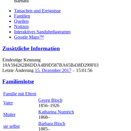
Barbara
Tatsachen und Ereignisse
Familien
Quellen
Notizen
Interaktives Sanduhrdiagramm
Google Maps™
Zusätzliche Information
Eindeutige Kennung
19A594262B6DDA4B9D587BA65B438D299F03
Letzte Änderung
15. Dezember 2017
–
15:01:56
Familienlotse
Familie mit Eltern
Georg
Bloch
Vater
1856
–
1926
Katharina
Numrich
Mutter
1868
–
Barbara
Bloch
sie selbst
1885
–