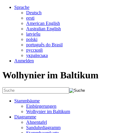
Sprache
Deutsch
eesti
American English
Australian English
latviešu
polski
português do Brasil
русский
українська
Anmelden
Wolhynier im Baltikum
Stammbäume
Einbürgerungen
Wolhynier im Baltikum
Diagramme
Ahnentafel
Sanduhrdiagramm
Stammbaumkarte